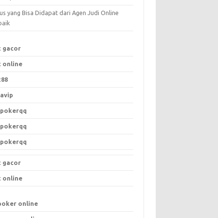
us yang Bisa Didapat dari Agen Judi Online
baik
t gacor
t online
t88
avip
bpokerqq
bpokerqq
bpokerqq
t gacor
t online
poker online