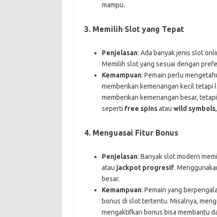
mampu.
3.
Memilih Slot yang Tepat
Penjelasan
: Ada banyak jenis slot onl
Memilih slot yang sesuai dengan prefe
Kemampuan
: Pemain perlu mengetah
memberikan kemenangan kecil tetapi le
memberikan kemenangan besar, tetapi j
seperti
free spins
atau
wild symbols
4.
Menguasai Fitur Bonus
Penjelasan
: Banyak slot modern memil
atau
jackpot progresif
. Menggunakan 
besar.
Kemampuan
: Pemain yang berpengal
bonus di slot tertentu. Misalnya, men
mengaktifkan bonus bisa membantu dal