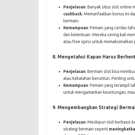
Penjelasan
: Banyak situs slot onlin
cashback
. Memanfaatkan bonus ini da
bermain.
Kemampuan
: Pemain yang cerdas ta
dan ketentuan. Mereka sering kali me
atau free spins untuk memaksimalkan
8.
Mengetahui Kapan Harus Berhent
Penjelasan
: Bermain slot bisa membu
atau kekalahan beruntun. Penting untu
Kemampuan
: Pemain yang terampil t
untuk mengamankan keuntungan, maupun
9.
Mengembangkan Strategi Berma
Penjelasan
: Meskipun slot berbasi
strategi bermain seperti
meningkatka