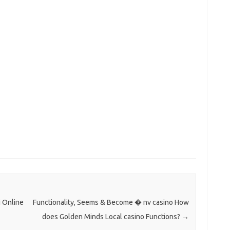
i Online
Functionality, Seems & Become � nv casino How
does Golden Minds Local casino Functions?
→