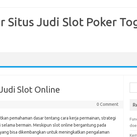
 Situs Judi Slot Poker To
Sea
udi Slot Online
for:
0 Comment
R
tkan pemahaman dasar tentang cara kerja permainan, strategi
Fun
 selama bermain. Meskipun slot online bergantung pada
doe
 yang bisa dikembangkan untuk meningkatkan pengalaman
Kem