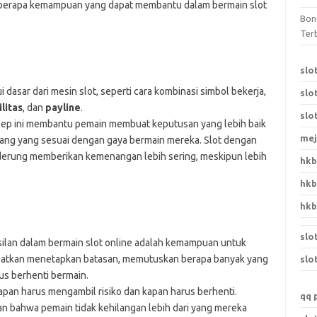
eberapa kemampuan yang dapat membantu dalam bermain slot
Bon
Ter
slo
 dasar dari mesin slot, seperti cara kombinasi simbol bekerja,
slo
ilitas
, dan
payline
.
slo
ep ini membantu pemain membuat keputusan yang lebih baik
mej
ang yang sesuai dengan gaya bermain mereka. Slot dengan
enderung memberikan kemenangan lebih sering, meskipun lebih
hk
hk
hk
slo
asilan dalam bermain slot online adalah kemampuan untuk
libatkan menetapkan batasan, memutuskan berapa banyak yang
slo
us berhenti bermain.
kapan harus mengambil risiko dan kapan harus berhenti.
qq 
an bahwa pemain tidak kehilangan lebih dari yang mereka