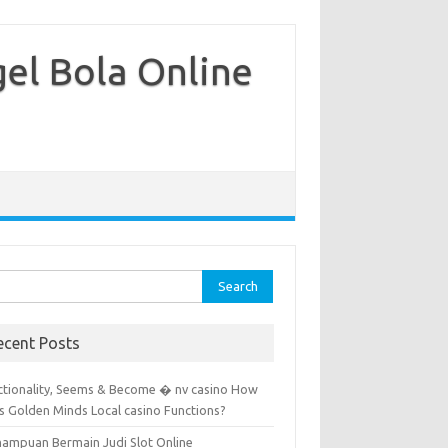
gel Bola Online
rch
ecent Posts
ctionality, Seems & Become � nv casino How
s Golden Minds Local casino Functions?
ampuan Bermain Judi Slot Online