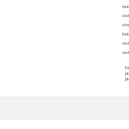
sp
slo
sit
lin
slo
slo
Fo
ja
ja