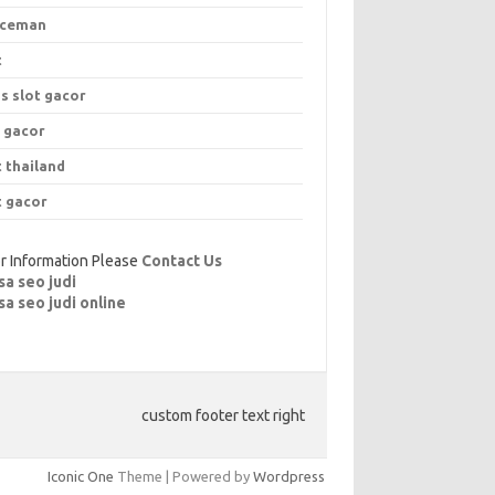
aceman
t
us slot gacor
k gacor
t thailand
t gacor
r Information Please
Contact Us
sa seo judi
sa seo judi online
custom footer text right
Iconic One
Theme | Powered by
Wordpress