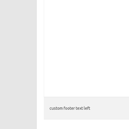
custom footer text left