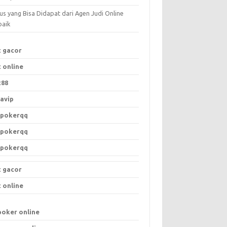
us yang Bisa Didapat dari Agen Judi Online
baik
t gacor
t online
t88
avip
bpokerqq
bpokerqq
bpokerqq
t gacor
t online
poker online