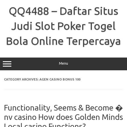
Skip
to
QQ4488 – Daftar Situs
content
Judi Slot Poker Togel
Bola Online Terpercaya
Menu
CATEGORY ARCHIVES:
AGEN CASINO BONUS 100
Functionality, Seems & Become �
nv casino How does Golden Minds
Local casino Functions?