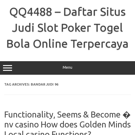
Skip
to
QQ4488 – Daftar Situs
content
Judi Slot Poker Togel
Bola Online Terpercaya
Menu
TAG ARCHIVES:
BANDAR JUDI 96
Functionality, Seems & Become �
nv casino How does Golden Minds
Local casino Functions?