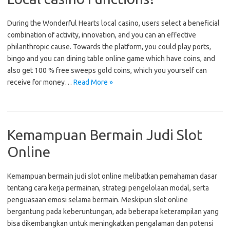
During the Wonderful Hearts local casino, users select a beneficial
combination of activity, innovation, and you can an effective
philanthropic cause. Towards the platform, you could play ports,
bingo and you can dining table online game which have coins, and
also get 100 % free sweeps gold coins, which you yourself can
receive for money…
Read More »
Kemampuan Bermain Judi Slot
Online
Kemampuan bermain judi slot online melibatkan pemahaman dasar
tentang cara kerja permainan, strategi pengelolaan modal, serta
penguasaan emosi selama bermain. Meskipun slot online
bergantung pada keberuntungan, ada beberapa keterampilan yang
bisa dikembangkan untuk meningkatkan pengalaman dan potensi