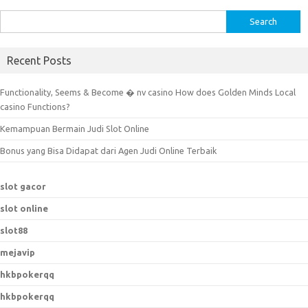
S
e
a
Recent Posts
r
c
Functionality, Seems & Become � nv casino How does Golden Minds Local
h
casino Functions?
f
Kemampuan Bermain Judi Slot Online
o
r
Bonus yang Bisa Didapat dari Agen Judi Online Terbaik
:
slot gacor
slot online
slot88
mejavip
hkbpokerqq
hkbpokerqq