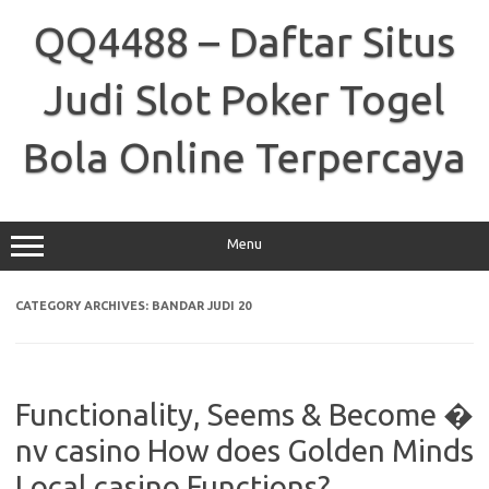
Skip
to
QQ4488 – Daftar Situs
content
Judi Slot Poker Togel
Bola Online Terpercaya
Menu
CATEGORY ARCHIVES:
BANDAR JUDI 20
Functionality, Seems & Become �
nv casino How does Golden Minds
Local casino Functions?