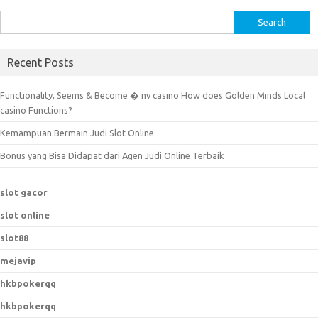
S
e
a
Recent Posts
r
c
Functionality, Seems & Become � nv casino How does Golden Minds Local
h
casino Functions?
f
Kemampuan Bermain Judi Slot Online
o
r
Bonus yang Bisa Didapat dari Agen Judi Online Terbaik
:
slot gacor
slot online
slot88
mejavip
hkbpokerqq
hkbpokerqq