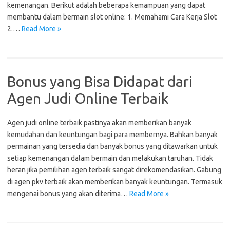
kemenangan. Berikut adalah beberapa kemampuan yang dapat
membantu dalam bermain slot online: 1. Memahami Cara Kerja Slot
2.…
Read More »
Bonus yang Bisa Didapat dari
Agen Judi Online Terbaik
Agen judi online terbaik pastinya akan memberikan banyak
kemudahan dan keuntungan bagi para membernya. Bahkan banyak
permainan yang tersedia dan banyak bonus yang ditawarkan untuk
setiap kemenangan dalam bermain dan melakukan taruhan. Tidak
heran jika pemilihan agen terbaik sangat direkomendasikan. Gabung
di agen pkv terbaik akan memberikan banyak keuntungan. Termasuk
mengenai bonus yang akan diterima…
Read More »