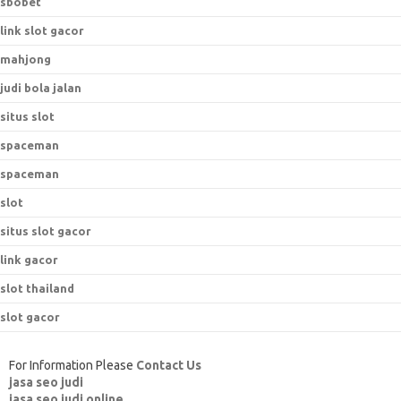
sbobet
link slot gacor
mahjong
judi bola jalan
situs slot
spaceman
spaceman
slot
situs slot gacor
link gacor
slot thailand
slot gacor
For Information Please
Contact Us
jasa seo judi
jasa seo judi online