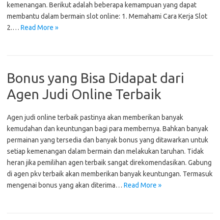
kemenangan. Berikut adalah beberapa kemampuan yang dapat
membantu dalam bermain slot online: 1. Memahami Cara Kerja Slot
2.…
Read More »
Bonus yang Bisa Didapat dari
Agen Judi Online Terbaik
Agen judi online terbaik pastinya akan memberikan banyak
kemudahan dan keuntungan bagi para membernya. Bahkan banyak
permainan yang tersedia dan banyak bonus yang ditawarkan untuk
setiap kemenangan dalam bermain dan melakukan taruhan. Tidak
heran jika pemilihan agen terbaik sangat direkomendasikan. Gabung
di agen pkv terbaik akan memberikan banyak keuntungan. Termasuk
mengenai bonus yang akan diterima…
Read More »