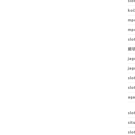
slo
koi
mpo
mp
slo
赌
jag
jag
slo
slo
aga
slo
sit
slo