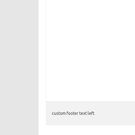
custom footer text left