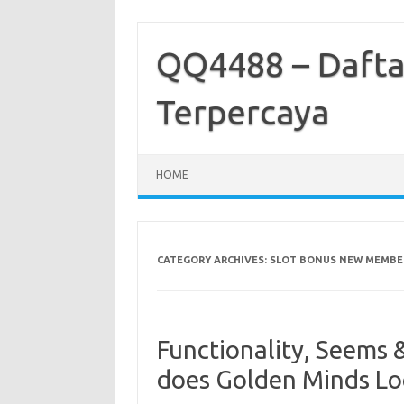
Skip
to
content
QQ4488 – Daftar
Terpercaya
HOME
CATEGORY ARCHIVES:
SLOT BONUS NEW MEMBE
Functionality, Seems
does Golden Minds Loc