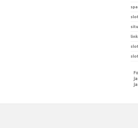
sp
slo
sit
lin
slo
slo
Fo
ja
ja