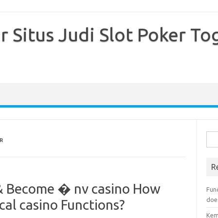
 Situs Judi Slot Poker To
Sea
R
for:
R
 & Become � nv casino How
Fun
doe
al casino Functions?
Kem