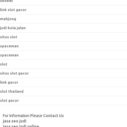
sbobet
link slot gacor
mahjong
judi bola jalan
situs slot
spaceman
spaceman
slot
situs slot gacor
link gacor
slot thailand
slot gacor
For Information Please
Contact Us
jasa seo judi
jasa seo judi online