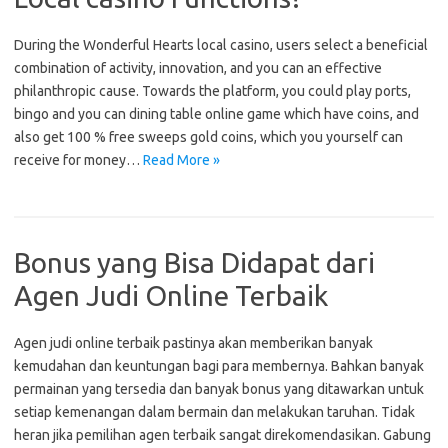
During the Wonderful Hearts local casino, users select a beneficial
combination of activity, innovation, and you can an effective
philanthropic cause. Towards the platform, you could play ports,
bingo and you can dining table online game which have coins, and
also get 100 % free sweeps gold coins, which you yourself can
receive for money…
Read More »
Bonus yang Bisa Didapat dari
Agen Judi Online Terbaik
Agen judi online terbaik pastinya akan memberikan banyak
kemudahan dan keuntungan bagi para membernya. Bahkan banyak
permainan yang tersedia dan banyak bonus yang ditawarkan untuk
setiap kemenangan dalam bermain dan melakukan taruhan. Tidak
heran jika pemilihan agen terbaik sangat direkomendasikan. Gabung