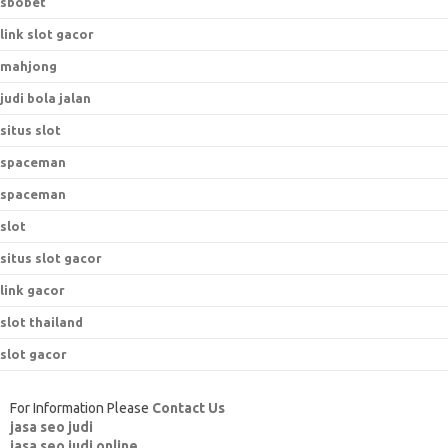
sbobet
link slot gacor
mahjong
judi bola jalan
situs slot
spaceman
spaceman
slot
situs slot gacor
link gacor
slot thailand
slot gacor
For Information Please
Contact Us
jasa seo judi
jasa seo judi online