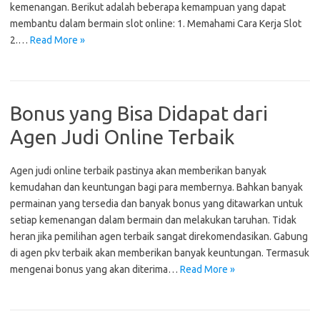
kemenangan. Berikut adalah beberapa kemampuan yang dapat
membantu dalam bermain slot online: 1. Memahami Cara Kerja Slot
2.…
Read More »
Bonus yang Bisa Didapat dari
Agen Judi Online Terbaik
Agen judi online terbaik pastinya akan memberikan banyak
kemudahan dan keuntungan bagi para membernya. Bahkan banyak
permainan yang tersedia dan banyak bonus yang ditawarkan untuk
setiap kemenangan dalam bermain dan melakukan taruhan. Tidak
heran jika pemilihan agen terbaik sangat direkomendasikan. Gabung
di agen pkv terbaik akan memberikan banyak keuntungan. Termasuk
mengenai bonus yang akan diterima…
Read More »