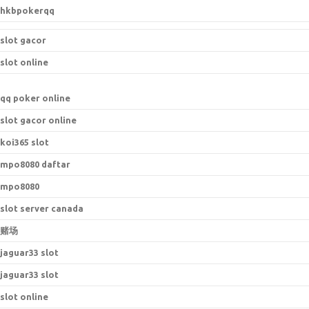
hkbpokerqq
slot gacor
slot online
qq poker online
slot gacor online
koi365 slot
mpo8080 daftar
mpo8080
slot server canada
赌场
jaguar33 slot
jaguar33 slot
slot online