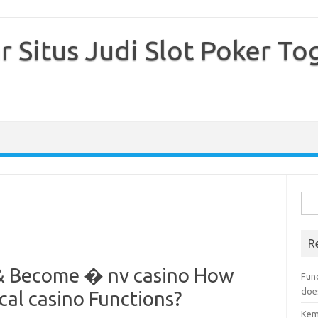
 Situs Judi Slot Poker To
Sea
for:
R
 & Become � nv casino How
Fun
doe
al casino Functions?
Kem