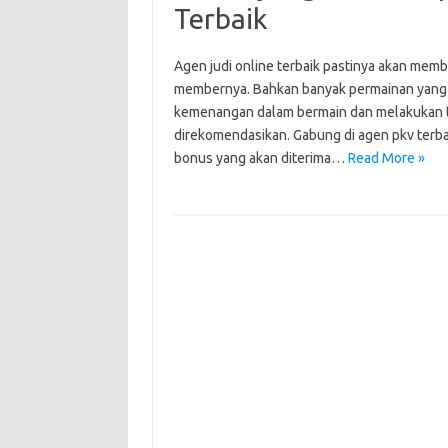
Terbaik
Agen judi online terbaik pastinya akan me
membernya. Bahkan banyak permainan yang t
kemenangan dalam bermain dan melakukan tar
direkomendasikan. Gabung di agen pkv ter
bonus yang akan diterima…
Read More »