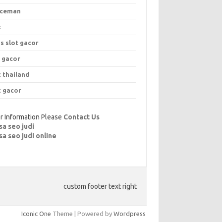
aceman
t
us slot gacor
k gacor
t thailand
t gacor
r Information Please
Contact Us
sa seo judi
sa seo judi online
custom footer text right
Iconic One
Theme | Powered by
Wordpress