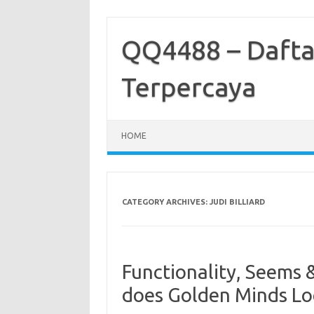
Skip
to
content
QQ4488 – Daftar
Terpercaya
HOME
CATEGORY ARCHIVES:
JUDI BILLIARD
Functionality, Seems
does Golden Minds Loc