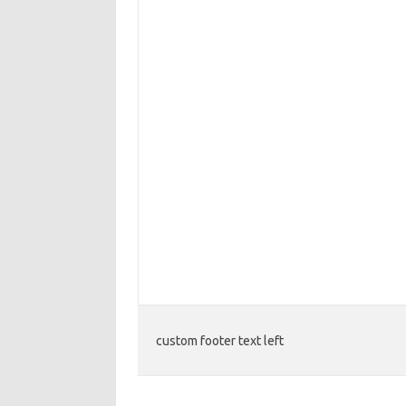
custom footer text left