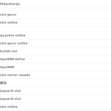
hkbpokerqq
slot gacor
slot online
qq poker online
slot gacor online
koi365 slot
mpo8080 daftar
mpo8080
slot server canada
赌场
jaguar33 slot
jaguar33 slot
slot online