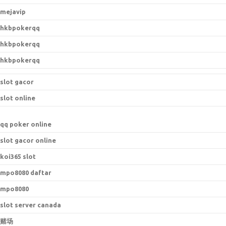
mejavip
hkbpokerqq
hkbpokerqq
hkbpokerqq
slot gacor
slot online
qq poker online
slot gacor online
koi365 slot
mpo8080 daftar
mpo8080
slot server canada
赌场