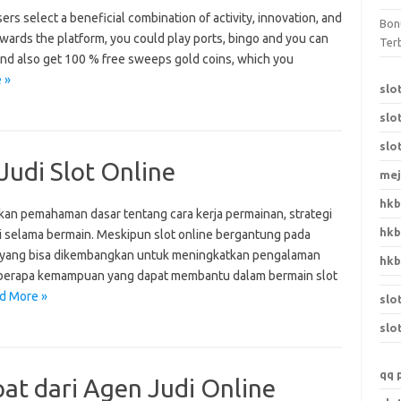
rs select a beneficial combination of activity, innovation, and
Bon
wards the platform, you could play ports, bingo and you can
Ter
and also get 100 % free sweeps gold coins, which you
 »
slo
slo
slo
udi Slot Online
mej
hk
kan pemahaman dasar tentang cara kerja permainan, strategi
hk
 selama bermain. Meskipun slot online bergantung pada
 yang bisa dikembangkan untuk meningkatkan pengalaman
hk
eberapa kemampuan yang dapat membantu dalam bermain slot
d More »
slo
slo
qq 
at dari Agen Judi Online