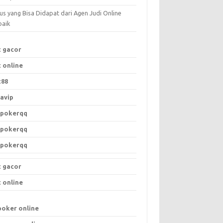
us yang Bisa Didapat dari Agen Judi Online
baik
t gacor
t online
t88
avip
bpokerqq
bpokerqq
bpokerqq
t gacor
t online
poker online