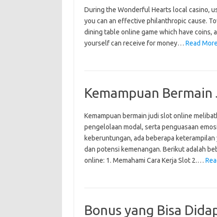
During the Wonderful Hearts local casino, use
you can an effective philanthropic cause. To
dining table online game which have coins, 
yourself can receive for money…
Read More
Kemampuan Bermain J
Kemampuan bermain judi slot online melibat
pengelolaan modal, serta penguasaan emosi
keberuntungan, ada beberapa keterampilan
dan potensi kemenangan. Berikut adalah b
online: 1. Memahami Cara Kerja Slot 2.…
Rea
Bonus yang Bisa Didap