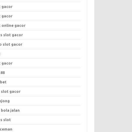
t gacor
t gacor
t online gacor
us slot gacor
o slot gacor
t
t gacor
t88
bet
k slot gacor
hjong
i bola jalan
us slot
aceman