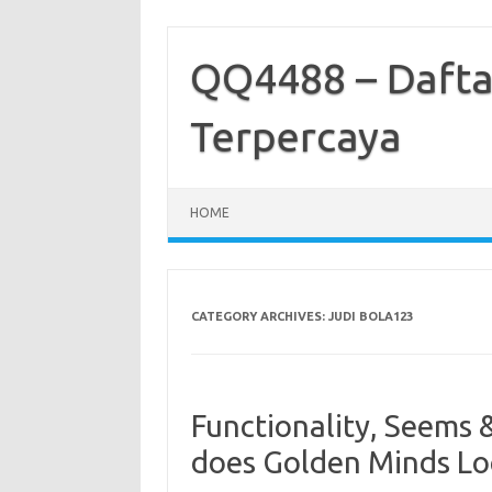
Skip
to
content
QQ4488 – Daftar
Terpercaya
HOME
CATEGORY ARCHIVES:
JUDI BOLA123
Functionality, Seems
does Golden Minds Loc