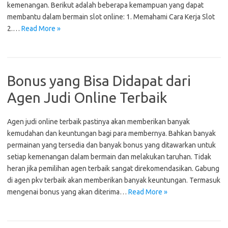
kemenangan. Berikut adalah beberapa kemampuan yang dapat
membantu dalam bermain slot online: 1. Memahami Cara Kerja Slot
2.…
Read More »
Bonus yang Bisa Didapat dari
Agen Judi Online Terbaik
Agen judi online terbaik pastinya akan memberikan banyak
kemudahan dan keuntungan bagi para membernya. Bahkan banyak
permainan yang tersedia dan banyak bonus yang ditawarkan untuk
setiap kemenangan dalam bermain dan melakukan taruhan. Tidak
heran jika pemilihan agen terbaik sangat direkomendasikan. Gabung
di agen pkv terbaik akan memberikan banyak keuntungan. Termasuk
mengenai bonus yang akan diterima…
Read More »