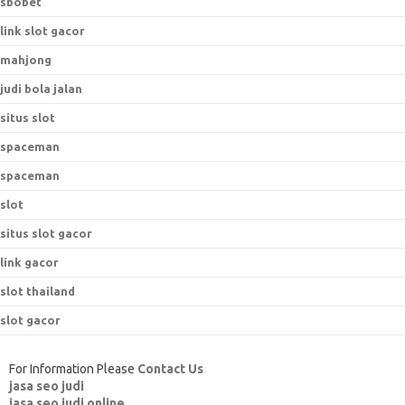
sbobet
link slot gacor
mahjong
judi bola jalan
situs slot
spaceman
spaceman
slot
situs slot gacor
link gacor
slot thailand
slot gacor
For Information Please
Contact Us
jasa seo judi
jasa seo judi online