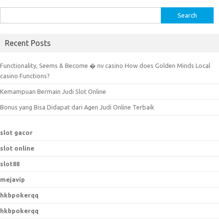
S
e
a
Recent Posts
r
c
Functionality, Seems & Become � nv casino How does Golden Minds Local
h
casino Functions?
f
Kemampuan Bermain Judi Slot Online
o
r
Bonus yang Bisa Didapat dari Agen Judi Online Terbaik
:
slot gacor
slot online
slot88
mejavip
hkbpokerqq
hkbpokerqq