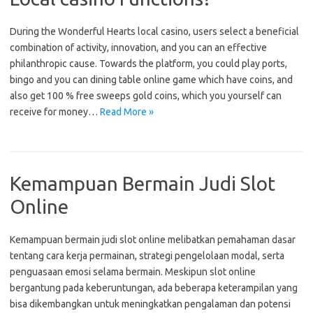
During the Wonderful Hearts local casino, users select a beneficial
combination of activity, innovation, and you can an effective
philanthropic cause. Towards the platform, you could play ports,
bingo and you can dining table online game which have coins, and
also get 100 % free sweeps gold coins, which you yourself can
receive for money…
Read More »
Kemampuan Bermain Judi Slot
Online
Kemampuan bermain judi slot online melibatkan pemahaman dasar
tentang cara kerja permainan, strategi pengelolaan modal, serta
penguasaan emosi selama bermain. Meskipun slot online
bergantung pada keberuntungan, ada beberapa keterampilan yang
bisa dikembangkan untuk meningkatkan pengalaman dan potensi