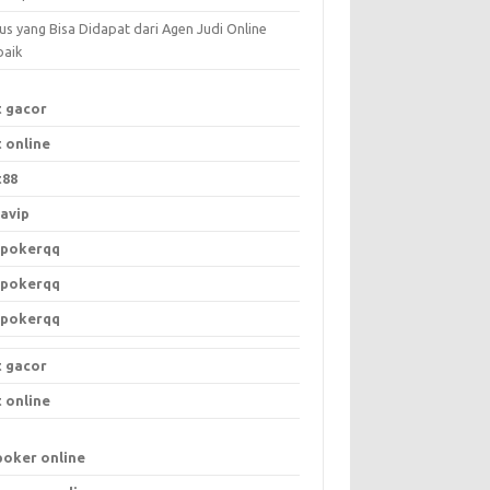
us yang Bisa Didapat dari Agen Judi Online
baik
t gacor
t online
t88
avip
bpokerqq
bpokerqq
bpokerqq
t gacor
t online
poker online