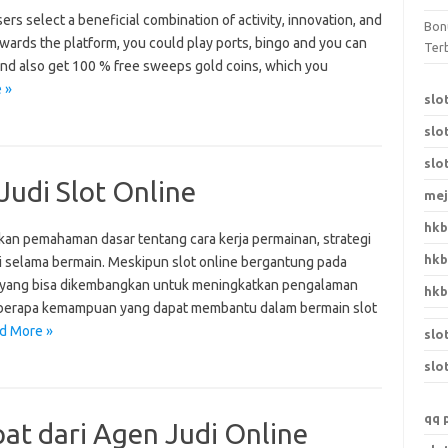
rs select a beneficial combination of activity, innovation, and
Bon
wards the platform, you could play ports, bingo and you can
Ter
and also get 100 % free sweeps gold coins, which you
 »
slo
slo
slo
udi Slot Online
mej
hk
kan pemahaman dasar tentang cara kerja permainan, strategi
hk
 selama bermain. Meskipun slot online bergantung pada
 yang bisa dikembangkan untuk meningkatkan pengalaman
hk
eberapa kemampuan yang dapat membantu dalam bermain slot
d More »
slo
slo
qq 
at dari Agen Judi Online