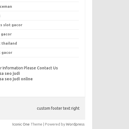
aceman
t
us slot gacor
k gacor
t thailand
t gacor
r Information Please
Contact Us
sa seo judi
sa seo judi online
custom footer text right
Iconic One
Theme | Powered by
Wordpress