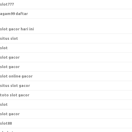
slot777
agam99 daftar
slot gacor hari ini
situs slot
slot
slot gacor
slot gacor
slot online gacor
situs slot gacor
toto slot gacor
slot
slot gacor
slot88