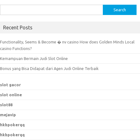
S
e
a
Recent Posts
r
c
Functionality, Seems & Become � nv casino How does Golden Minds Local
h
casino Functions?
f
Kemampuan Bermain Judi Slot Online
o
r
Bonus yang Bisa Didapat dari Agen Judi Online Terbaik
:
slot gacor
slot online
slot88
mejavip
hkbpokerqq
hkbpokerqq