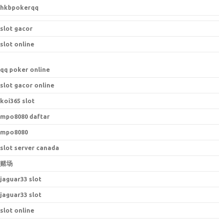
hkbpokerqq
slot gacor
slot online
qq poker online
slot gacor online
koi365 slot
mpo8080 daftar
mpo8080
slot server canada
赌场
jaguar33 slot
jaguar33 slot
slot online