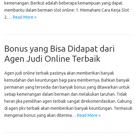
kemenangan. Berikut adalah beberapa kemampuan yang dapat
membantu dalam bermain slot online: 1. Memahami Cara Kerja Slot
2.…
Read More »
Bonus yang Bisa Didapat dari
Agen Judi Online Terbaik
Agen judi online terbaik pastinya akan memberikan banyak
kemudahan dan keuntungan bagi para membernya. Bahkan banyak
permainan yang tersedia dan banyak bonus yang ditawarkan untuk
setiap kemenangan dalam bermain dan melakukan taruhan. Tidak
heran jika pemilihan agen terbaik sangat direkomendasikan. Gabung
di agen pkv terbaik akan memberikan banyak keuntungan. Termasuk
mengenai bonus yang akan diterima…
Read More »