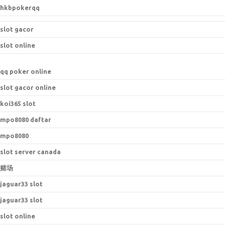
hkbpokerqq
slot gacor
slot online
qq poker online
slot gacor online
koi365 slot
mpo8080 daftar
mpo8080
slot server canada
赌场
jaguar33 slot
jaguar33 slot
slot online