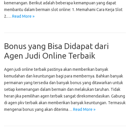
kemenangan. Berikut adalah beberapa kemampuan yang dapat
membantu dalam bermain slot online: 1. Memahami Cara Kerja Slot
2.…
Read More »
Bonus yang Bisa Didapat dari
Agen Judi Online Terbaik
Agen judi online terbaik pastinya akan memberikan banyak
kemudahan dan keuntungan bagi para membernya. Bahkan banyak
permainan yang tersedia dan banyak bonus yang ditawarkan untuk
setiap kemenangan dalam bermain dan melakukan taruhan. Tidak
heran jika pemilihan agen terbaik sangat direkomendasikan. Gabung
di agen pkv terbaik akan memberikan banyak keuntungan. Termasuk
mengenai bonus yang akan diterima…
Read More »