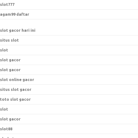
slot777
agam99 daftar
slot gacor hari ini
situs slot
slot
slot gacor
slot gacor
slot online gacor
situs slot gacor
toto slot gacor
slot
slot gacor
slot88