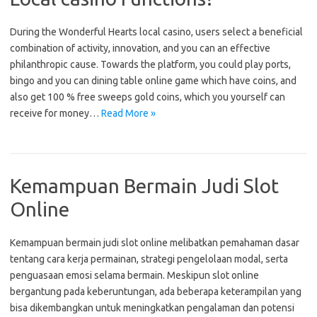
During the Wonderful Hearts local casino, users select a beneficial
combination of activity, innovation, and you can an effective
philanthropic cause. Towards the platform, you could play ports,
bingo and you can dining table online game which have coins, and
also get 100 % free sweeps gold coins, which you yourself can
receive for money…
Read More »
Kemampuan Bermain Judi Slot
Online
Kemampuan bermain judi slot online melibatkan pemahaman dasar
tentang cara kerja permainan, strategi pengelolaan modal, serta
penguasaan emosi selama bermain. Meskipun slot online
bergantung pada keberuntungan, ada beberapa keterampilan yang
bisa dikembangkan untuk meningkatkan pengalaman dan potensi