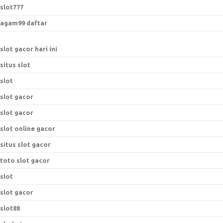
slot777
agam99 daftar
slot gacor hari ini
situs slot
slot
slot gacor
slot gacor
slot online gacor
situs slot gacor
toto slot gacor
slot
slot gacor
slot88