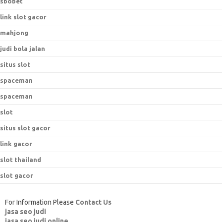
sbobet
link slot gacor
mahjong
judi bola jalan
situs slot
spaceman
spaceman
slot
situs slot gacor
link gacor
slot thailand
slot gacor
For Information Please
Contact Us
jasa seo judi
jasa seo judi online