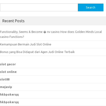
S
e
a
Recent Posts
r
c
Functionality, Seems & Become � nv casino How does Golden Minds Local
h
casino Functions?
f
Kemampuan Bermain Judi Slot Online
o
r
Bonus yang Bisa Didapat dari Agen Judi Online Terbaik
:
slot gacor
slot online
slot88
mejavip
hkbpokerqq
hkbpokerqq