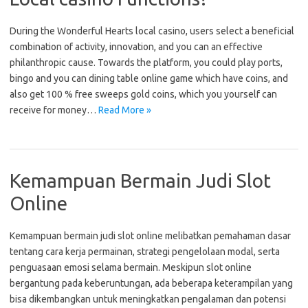
During the Wonderful Hearts local casino, users select a beneficial
combination of activity, innovation, and you can an effective
philanthropic cause. Towards the platform, you could play ports,
bingo and you can dining table online game which have coins, and
also get 100 % free sweeps gold coins, which you yourself can
receive for money…
Read More »
Kemampuan Bermain Judi Slot
Online
Kemampuan bermain judi slot online melibatkan pemahaman dasar
tentang cara kerja permainan, strategi pengelolaan modal, serta
penguasaan emosi selama bermain. Meskipun slot online
bergantung pada keberuntungan, ada beberapa keterampilan yang
bisa dikembangkan untuk meningkatkan pengalaman dan potensi