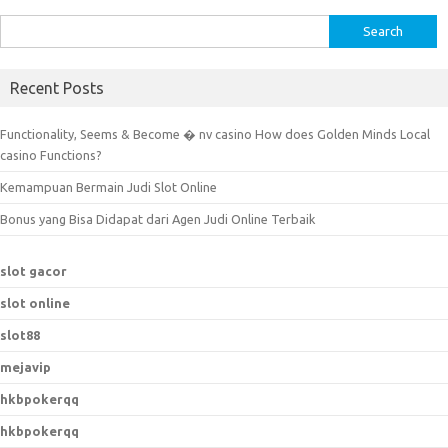
S
e
a
Recent Posts
r
c
Functionality, Seems & Become � nv casino How does Golden Minds Local
h
casino Functions?
f
Kemampuan Bermain Judi Slot Online
o
r
Bonus yang Bisa Didapat dari Agen Judi Online Terbaik
:
slot gacor
slot online
slot88
mejavip
hkbpokerqq
hkbpokerqq