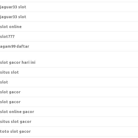
jaguar33 slot
jaguar33 slot
slot online
slot777
agam99 daftar
slot gacor hari ini
situs slot
slot
slot gacor
slot gacor
slot online gacor
situs slot gacor
toto slot gacor