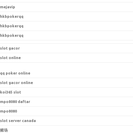
mejavip
hkbpokerqq
hkbpokerqq
hkbpokerqq
slot gacor
slot online
qq poker online
slot gacor online
koi365 slot
mpo8080 daftar
mpo8080
slot server canada
赌场