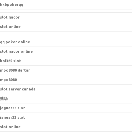
hkbpokerqq
slot gacor
slot online
qq poker online
slot gacor online
koi365 slot
mpo8080 daftar
mpo8080
slot server canada
赌场
jaguar33 slot
jaguar33 slot
slot online