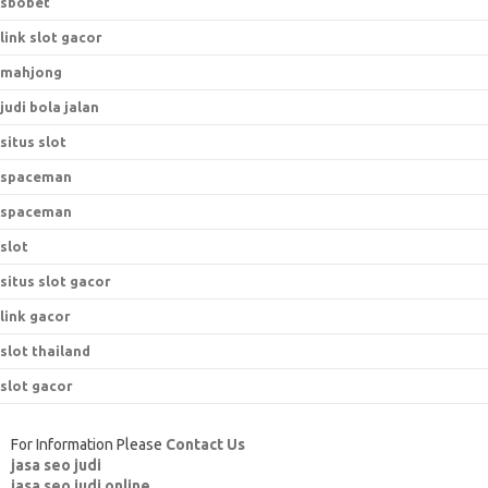
sbobet
link slot gacor
mahjong
judi bola jalan
situs slot
spaceman
spaceman
slot
situs slot gacor
link gacor
slot thailand
slot gacor
For Information Please
Contact Us
jasa seo judi
jasa seo judi online