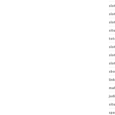
slo
slo
slo
sit
tot
slo
slo
slo
sbo
lin
ma
jud
sit
sp