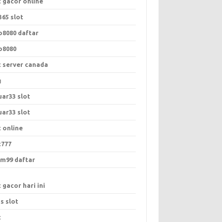
t gacor online
365 slot
8080 daftar
o8080
t server canada
场
uar33 slot
uar33 slot
t online
t777
m99 daftar
t gacor hari ini
us slot
t