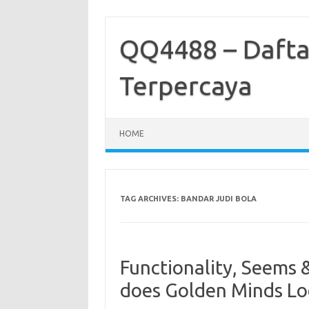
Skip
to
content
QQ4488 – Daftar
Terpercaya
HOME
TAG ARCHIVES:
BANDAR JUDI BOLA
Functionality, Seems
does Golden Minds Loc