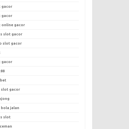
t gacor
t gacor
t online gacor
us slot gacor
o slot gacor
t
t gacor
t88
bet
k slot gacor
hjong
i bola jalan
us slot
aceman