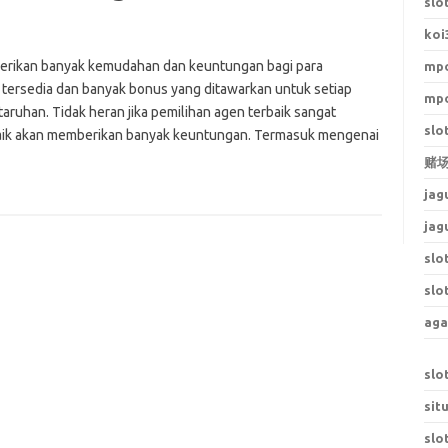
slo
koi
mberikan banyak kemudahan dan keuntungan bagi para
mpo
ersedia dan banyak bonus yang ditawarkan untuk setiap
mp
uhan. Tidak heran jika pemilihan agen terbaik sangat
slo
baik akan memberikan banyak keuntungan. Termasuk mengenai
赌
jag
jag
slo
slo
aga
slo
sit
slo