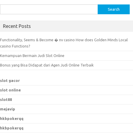
S
e
a
Recent Posts
r
c
Functionality, Seems & Become � nv casino How does Golden Minds Local
h
casino Functions?
f
Kemampuan Bermain Judi Slot Online
o
r
Bonus yang Bisa Didapat dari Agen Judi Online Terbaik
:
slot gacor
slot online
slot88
mejavip
hkbpokerqq
hkbpokerqq