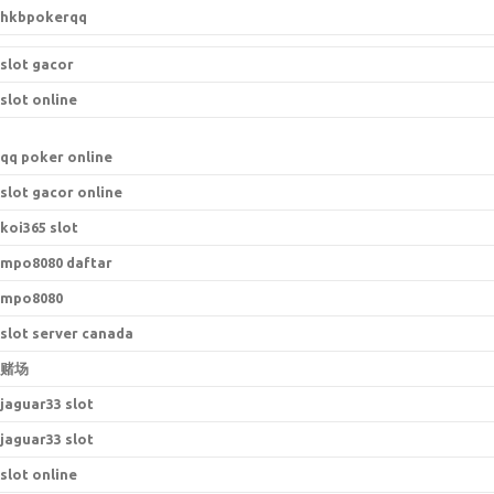
hkbpokerqq
slot gacor
slot online
qq poker online
slot gacor online
koi365 slot
mpo8080 daftar
mpo8080
slot server canada
赌场
jaguar33 slot
jaguar33 slot
slot online