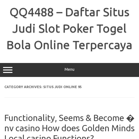
Skip
to
QQ4488 – Daftar Situs
content
Judi Slot Poker Togel
Bola Online Terpercaya
Menu
CATEGORY ARCHIVES:
SITUS JUDI ONLINE 95
Functionality, Seems & Become �
nv casino How does Golden Minds
Local casino Functions?