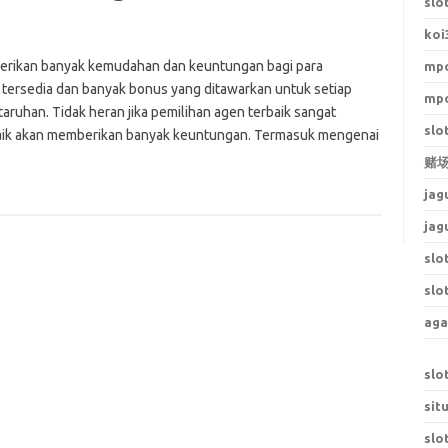
slo
koi
mberikan banyak kemudahan dan keuntungan bagi para
mpo
ersedia dan banyak bonus yang ditawarkan untuk setiap
mp
uhan. Tidak heran jika pemilihan agen terbaik sangat
slo
baik akan memberikan banyak keuntungan. Termasuk mengenai
赌
jag
jag
slo
slo
aga
slo
sit
slo