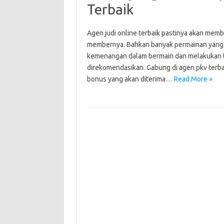
Terbaik
Agen judi online terbaik pastinya akan me
membernya. Bahkan banyak permainan yang t
kemenangan dalam bermain dan melakukan tar
direkomendasikan. Gabung di agen pkv ter
bonus yang akan diterima…
Read More »