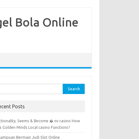
gel Bola Online
rch
ecent Posts
ctionality, Seems & Become � nv casino How
s Golden Minds Local casino Functions?
ampuan Bermain Judi Slot Online