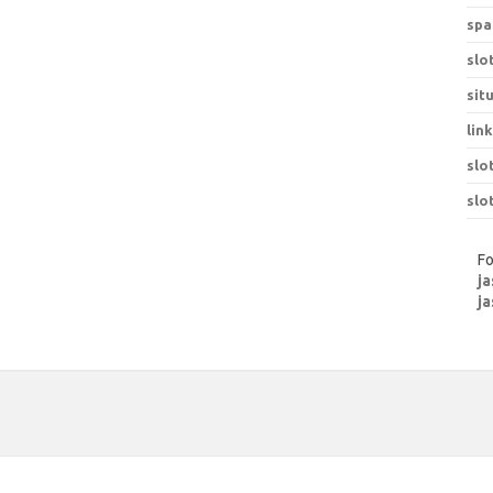
sp
slo
sit
lin
slo
slo
Fo
ja
ja