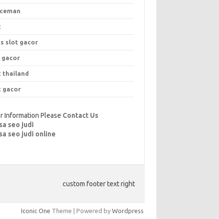
aceman
t
us slot gacor
k gacor
t thailand
t gacor
r Information Please
Contact Us
sa seo judi
sa seo judi online
custom footer text right
Iconic One
Theme | Powered by
Wordpress