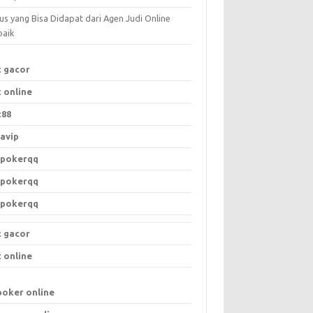
us yang Bisa Didapat dari Agen Judi Online
baik
t gacor
t online
t88
avip
bpokerqq
bpokerqq
bpokerqq
t gacor
t online
poker online