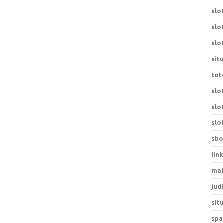
slo
slo
slo
sit
tot
slo
slo
slo
sbo
lin
ma
jud
sit
sp