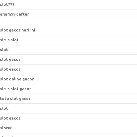
slot777
agam99 daftar
slot gacor hari ini
situs slot
slot
slot gacor
slot gacor
slot online gacor
situs slot gacor
toto slot gacor
slot
slot gacor
slot88