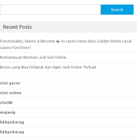
S
e
a
Recent Posts
r
c
Functionality, Seems & Become � nv casino How does Golden Minds Local
h
casino Functions?
f
Kemampuan Bermain Judi Slot Online
o
r
Bonus yang Bisa Didapat dari Agen Judi Online Terbaik
:
slot gacor
slot online
slot88
mejavip
hkbpokerqq
hkbpokerqq