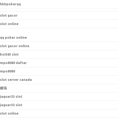
hkbpokerqq
slot gacor
slot online
qq poker online
slot gacor online
koi365 slot
mpo8080 daftar
mpo8080
slot server canada
赌场
jaguar33 slot
jaguar33 slot
slot online