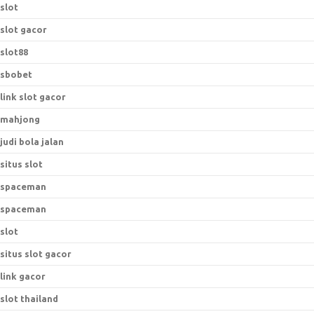
slot
slot gacor
slot88
sbobet
link slot gacor
mahjong
judi bola jalan
situs slot
spaceman
spaceman
slot
situs slot gacor
link gacor
slot thailand