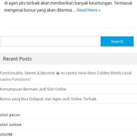
di agen pkv terbaik akan memberikan banyak keuntungan. Termasuk
mengenai bonus yang akan diterima…
Read More »
S
e
a
Recent Posts
r
c
Functionality, Seems & Become � nv casino How does Golden Minds Local
h
casino Functions?
f
Kemampuan Bermain Judi Slot Online
o
r
Bonus yang Bisa Didapat dari Agen Judi Online Terbaik
:
slot gacor
slot online
slot88