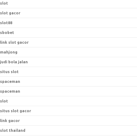
slot
slot gacor
slot88
sbobet
link slot gacor
mahjong
judi bola jalan
situs slot
spaceman
spaceman
slot
situs slot gacor
link gacor
slot thailand