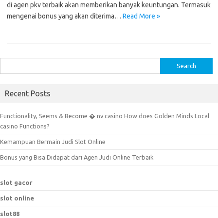
di agen pkv terbaik akan memberikan banyak keuntungan. Termasuk
mengenai bonus yang akan diterima…
Read More »
S
e
a
Recent Posts
r
c
Functionality, Seems & Become � nv casino How does Golden Minds Local
h
casino Functions?
f
Kemampuan Bermain Judi Slot Online
o
r
Bonus yang Bisa Didapat dari Agen Judi Online Terbaik
:
slot gacor
slot online
slot88