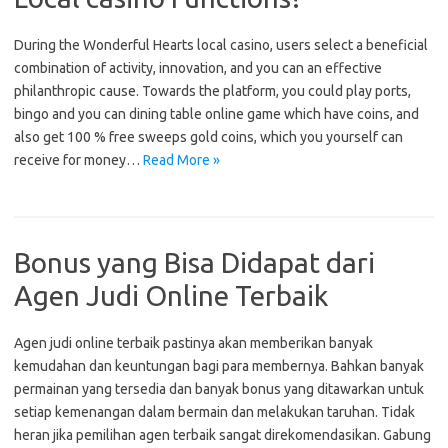
During the Wonderful Hearts local casino, users select a beneficial
combination of activity, innovation, and you can an effective
philanthropic cause. Towards the platform, you could play ports,
bingo and you can dining table online game which have coins, and
also get 100 % free sweeps gold coins, which you yourself can
receive for money…
Read More »
Bonus yang Bisa Didapat dari
Agen Judi Online Terbaik
Agen judi online terbaik pastinya akan memberikan banyak
kemudahan dan keuntungan bagi para membernya. Bahkan banyak
permainan yang tersedia dan banyak bonus yang ditawarkan untuk
setiap kemenangan dalam bermain dan melakukan taruhan. Tidak
heran jika pemilihan agen terbaik sangat direkomendasikan. Gabung