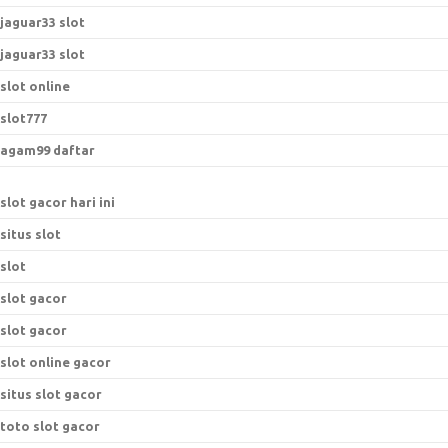
jaguar33 slot
jaguar33 slot
slot online
slot777
agam99 daftar
slot gacor hari ini
situs slot
slot
slot gacor
slot gacor
slot online gacor
situs slot gacor
toto slot gacor