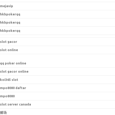
mejavip
hkbpokerqq
hkbpokerqq
hkbpokerqq
slot gacor
slot online
qq poker online
slot gacor online
koi365 slot
mpo8080 daftar
mpo8080
slot server canada
赌场