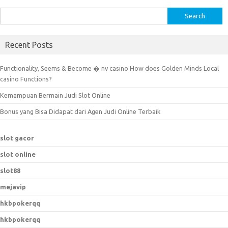
S
e
a
Recent Posts
r
c
Functionality, Seems & Become � nv casino How does Golden Minds Local
h
casino Functions?
f
Kemampuan Bermain Judi Slot Online
o
r
Bonus yang Bisa Didapat dari Agen Judi Online Terbaik
:
slot gacor
slot online
slot88
mejavip
hkbpokerqq
hkbpokerqq