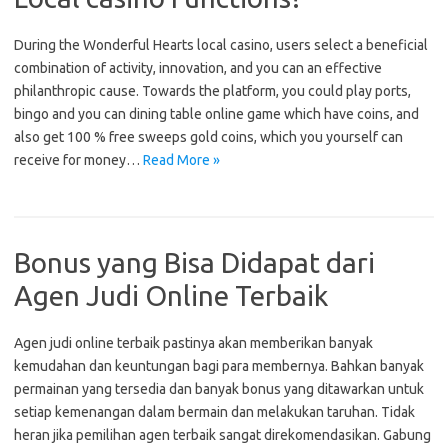
During the Wonderful Hearts local casino, users select a beneficial
combination of activity, innovation, and you can an effective
philanthropic cause. Towards the platform, you could play ports,
bingo and you can dining table online game which have coins, and
also get 100 % free sweeps gold coins, which you yourself can
receive for money…
Read More »
Bonus yang Bisa Didapat dari
Agen Judi Online Terbaik
Agen judi online terbaik pastinya akan memberikan banyak
kemudahan dan keuntungan bagi para membernya. Bahkan banyak
permainan yang tersedia dan banyak bonus yang ditawarkan untuk
setiap kemenangan dalam bermain dan melakukan taruhan. Tidak
heran jika pemilihan agen terbaik sangat direkomendasikan. Gabung