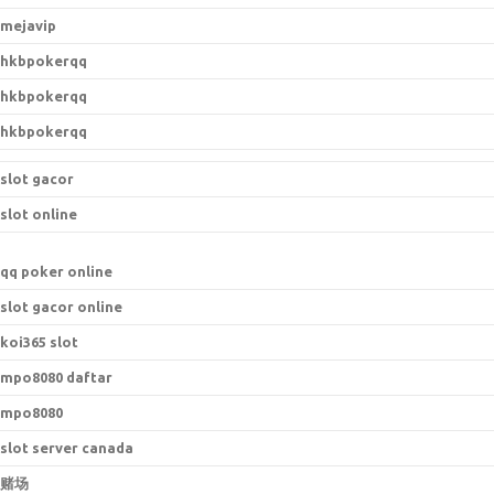
mejavip
hkbpokerqq
hkbpokerqq
hkbpokerqq
slot gacor
slot online
qq poker online
slot gacor online
koi365 slot
mpo8080 daftar
mpo8080
slot server canada
赌场