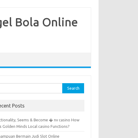
gel Bola Online
rch
ecent Posts
ctionality, Seems & Become � nv casino How
s Golden Minds Local casino Functions?
ampuan Bermain Judi Slot Online