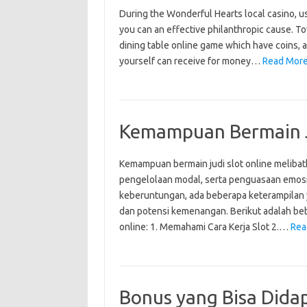
During the Wonderful Hearts local casino, use
you can an effective philanthropic cause. To
dining table online game which have coins, 
yourself can receive for money…
Read More
Kemampuan Bermain J
Kemampuan bermain judi slot online melibat
pengelolaan modal, serta penguasaan emosi
keberuntungan, ada beberapa keterampilan
dan potensi kemenangan. Berikut adalah b
online: 1. Memahami Cara Kerja Slot 2.…
Rea
Bonus yang Bisa Didap