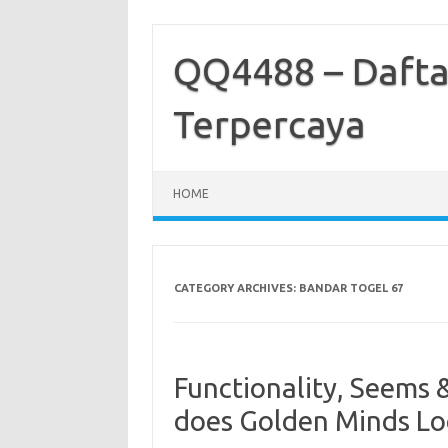
Skip
to
content
QQ4488 – Daftar
Terpercaya
HOME
CATEGORY ARCHIVES:
BANDAR TOGEL 67
Functionality, Seems
does Golden Minds Loc