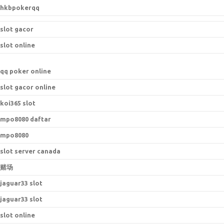
hkbpokerqq
slot gacor
slot online
qq poker online
slot gacor online
koi365 slot
mpo8080 daftar
mpo8080
slot server canada
赌场
jaguar33 slot
jaguar33 slot
slot online