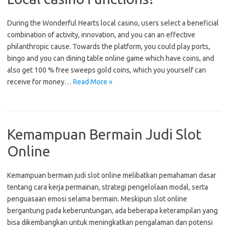
During the Wonderful Hearts local casino, users select a beneficial
combination of activity, innovation, and you can an effective
philanthropic cause. Towards the platform, you could play ports,
bingo and you can dining table online game which have coins, and
also get 100 % free sweeps gold coins, which you yourself can
receive for money…
Read More »
Kemampuan Bermain Judi Slot
Online
Kemampuan bermain judi slot online melibatkan pemahaman dasar
tentang cara kerja permainan, strategi pengelolaan modal, serta
penguasaan emosi selama bermain. Meskipun slot online
bergantung pada keberuntungan, ada beberapa keterampilan yang
bisa dikembangkan untuk meningkatkan pengalaman dan potensi