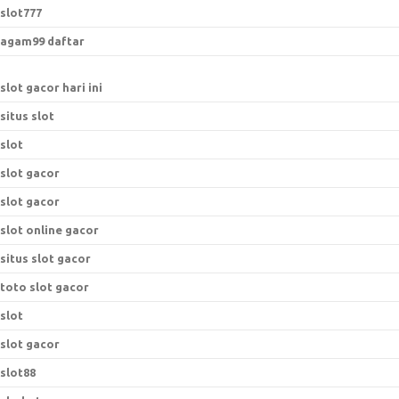
slot777
agam99 daftar
slot gacor hari ini
situs slot
slot
slot gacor
slot gacor
slot online gacor
situs slot gacor
toto slot gacor
slot
slot gacor
slot88