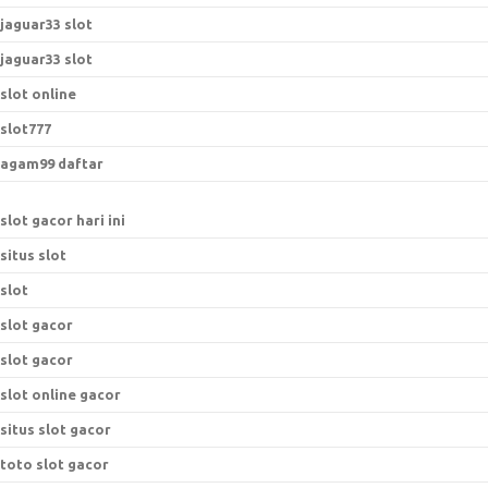
jaguar33 slot
jaguar33 slot
slot online
slot777
agam99 daftar
slot gacor hari ini
situs slot
slot
slot gacor
slot gacor
slot online gacor
situs slot gacor
toto slot gacor