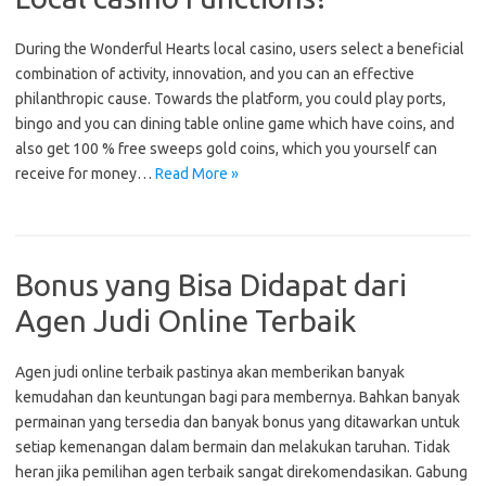
During the Wonderful Hearts local casino, users select a beneficial
combination of activity, innovation, and you can an effective
philanthropic cause. Towards the platform, you could play ports,
bingo and you can dining table online game which have coins, and
also get 100 % free sweeps gold coins, which you yourself can
receive for money…
Read More »
Bonus yang Bisa Didapat dari
Agen Judi Online Terbaik
Agen judi online terbaik pastinya akan memberikan banyak
kemudahan dan keuntungan bagi para membernya. Bahkan banyak
permainan yang tersedia dan banyak bonus yang ditawarkan untuk
setiap kemenangan dalam bermain dan melakukan taruhan. Tidak
heran jika pemilihan agen terbaik sangat direkomendasikan. Gabung