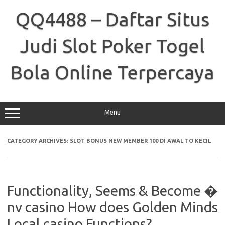
Skip
to
QQ4488 – Daftar Situs
content
Judi Slot Poker Togel
Bola Online Terpercaya
Menu
CATEGORY ARCHIVES:
SLOT BONUS NEW MEMBER 100 DI AWAL TO KECIL
Functionality, Seems & Become �
nv casino How does Golden Minds
Local casino Functions?