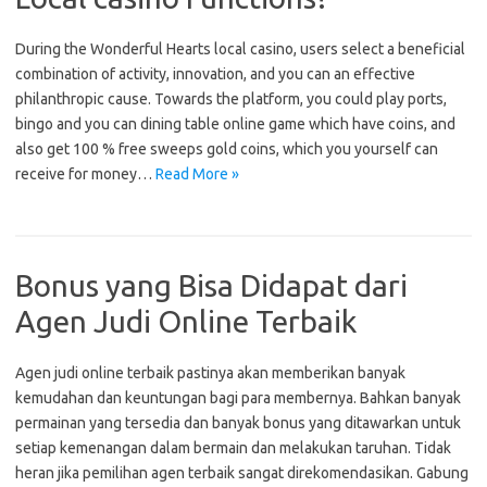
During the Wonderful Hearts local casino, users select a beneficial
combination of activity, innovation, and you can an effective
philanthropic cause. Towards the platform, you could play ports,
bingo and you can dining table online game which have coins, and
also get 100 % free sweeps gold coins, which you yourself can
receive for money…
Read More »
Bonus yang Bisa Didapat dari
Agen Judi Online Terbaik
Agen judi online terbaik pastinya akan memberikan banyak
kemudahan dan keuntungan bagi para membernya. Bahkan banyak
permainan yang tersedia dan banyak bonus yang ditawarkan untuk
setiap kemenangan dalam bermain dan melakukan taruhan. Tidak
heran jika pemilihan agen terbaik sangat direkomendasikan. Gabung