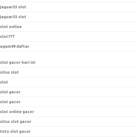
jaguar33 slot
jaguar33 slot
slot online
slot777
agam99 daftar
slot gacor hari ini
situs slot
slot
slot gacor
slot gacor
slot online gacor
situs slot gacor
toto slot gacor