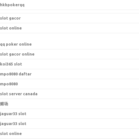
hkbpokerqq
slot gacor
slot online
qq poker online
slot gacor online
koi365 slot
mpo8080 daftar
mpo8080
slot server canada
赌场
jaguar33 slot
jaguar33 slot
slot online