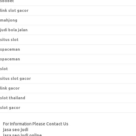
sbobet
link slot gacor
mahjong
judi bola jalan
situs slot
spaceman
spaceman
slot
situs slot gacor
link gacor
slot thailand
slot gacor
For Information Please
Contact Us
jasa seo judi
jasa seo judi online