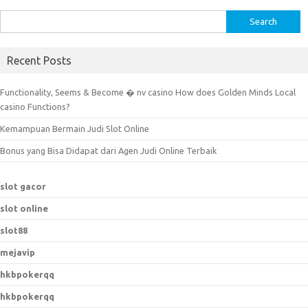
S
e
a
Recent Posts
r
c
Functionality, Seems & Become � nv casino How does Golden Minds Local
h
casino Functions?
f
Kemampuan Bermain Judi Slot Online
o
r
Bonus yang Bisa Didapat dari Agen Judi Online Terbaik
:
slot gacor
slot online
slot88
mejavip
hkbpokerqq
hkbpokerqq