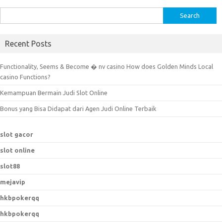
S
e
a
Recent Posts
r
c
Functionality, Seems & Become � nv casino How does Golden Minds Local
h
casino Functions?
f
Kemampuan Bermain Judi Slot Online
o
r
Bonus yang Bisa Didapat dari Agen Judi Online Terbaik
:
slot gacor
slot online
slot88
mejavip
hkbpokerqq
hkbpokerqq