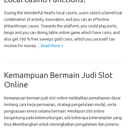
During the Wonderful Hearts local casino, users select a beneficial
combination of activity, innovation, and you can an effective
philanthropic cause. Towards the platform, you could play ports,
bingo and you can dining table online game which have coins, and
also get 100 % free sweeps gold coins, which you yourself can
receive for money…
Read More »
Kemampuan Bermain Judi Slot
Online
Kemampuan bermain judi slot online melibatkan pemahaman dasar
tentang cara kerja permainan, strategi pengelolaan modal, serta
penguasaan emosi selama bermain. Meskipun slot online
bergantung pada keberuntungan, ada beberapa keterampilan yang
bisa dikembangkan untuk meningkatkan pengalaman dan potensi