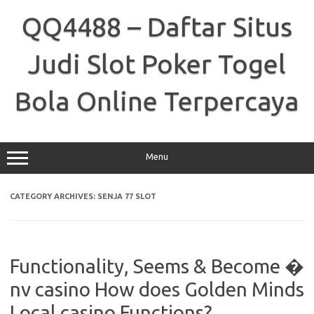
Skip
to
QQ4488 – Daftar Situs
content
Judi Slot Poker Togel
Bola Online Terpercaya
Menu
CATEGORY ARCHIVES:
SENJA 77 SLOT
Functionality, Seems & Become �
nv casino How does Golden Minds
Local casino Functions?