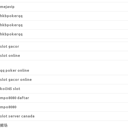
mejavip
hkbpokerqq
hkbpokerqq
hkbpokerqq
slot gacor
slot online
qq poker online
slot gacor online
koi365 slot
mpo8080 daftar
mpo8080
slot server canada
赌场