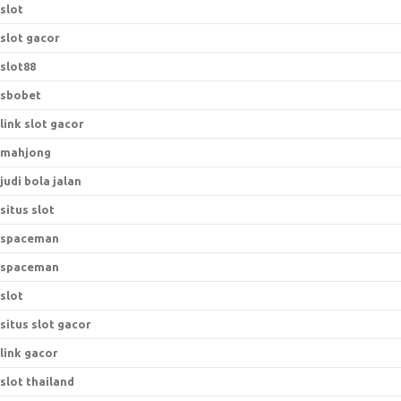
slot
slot gacor
slot88
sbobet
link slot gacor
mahjong
judi bola jalan
situs slot
spaceman
spaceman
slot
situs slot gacor
link gacor
slot thailand