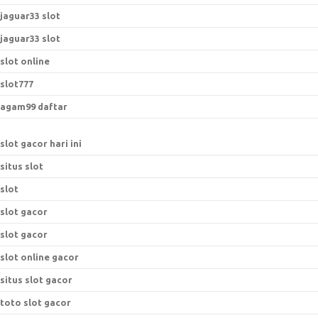
jaguar33 slot
jaguar33 slot
slot online
slot777
agam99 daftar
slot gacor hari ini
situs slot
slot
slot gacor
slot gacor
slot online gacor
situs slot gacor
toto slot gacor