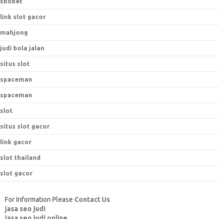
sbobet
link slot gacor
mahjong
judi bola jalan
situs slot
spaceman
spaceman
slot
situs slot gacor
link gacor
slot thailand
slot gacor
For Information Please
Contact Us
jasa seo judi
jasa seo judi online