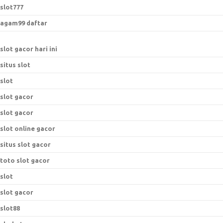
slot777
agam99 daftar
slot gacor hari ini
situs slot
slot
slot gacor
slot gacor
slot online gacor
situs slot gacor
toto slot gacor
slot
slot gacor
slot88