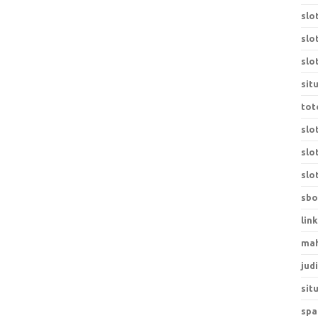
slo
slo
slo
sit
tot
slo
slo
slo
sbo
lin
ma
jud
sit
sp