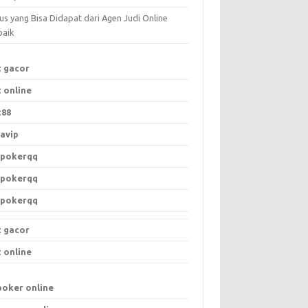
us yang Bisa Didapat dari Agen Judi Online
baik
t gacor
t online
t88
avip
bpokerqq
bpokerqq
bpokerqq
t gacor
t online
poker online