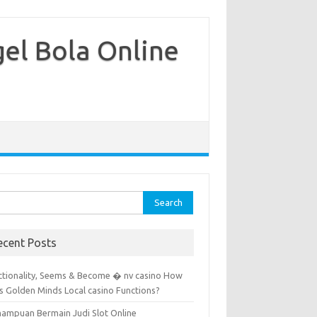
gel Bola Online
rch
ecent Posts
ctionality, Seems & Become � nv casino How
s Golden Minds Local casino Functions?
ampuan Bermain Judi Slot Online