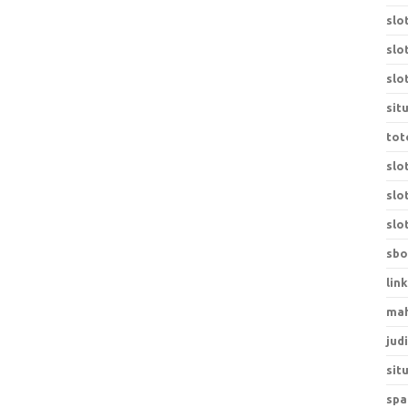
slo
slo
slo
sit
tot
slo
slo
slo
sbo
lin
ma
jud
sit
sp