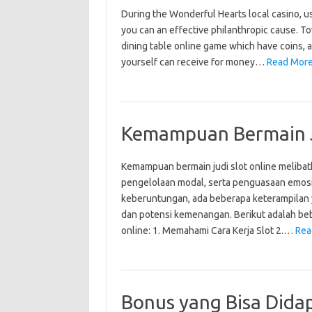
During the Wonderful Hearts local casino, use
you can an effective philanthropic cause. To
dining table online game which have coins, 
yourself can receive for money…
Read More
Kemampuan Bermain J
Kemampuan bermain judi slot online melibat
pengelolaan modal, serta penguasaan emosi
keberuntungan, ada beberapa keterampilan
dan potensi kemenangan. Berikut adalah b
online: 1. Memahami Cara Kerja Slot 2.…
Rea
Bonus yang Bisa Didap