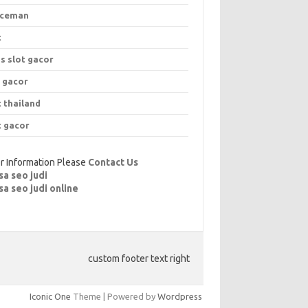
aceman
t
us slot gacor
k gacor
t thailand
t gacor
r Information Please
Contact Us
sa seo judi
sa seo judi online
custom footer text right
Iconic One
Theme | Powered by
Wordpress