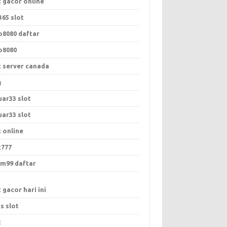
t gacor online
365 slot
8080 daftar
o8080
t server canada
场
uar33 slot
uar33 slot
t online
t777
m99 daftar
t gacor hari ini
us slot
t