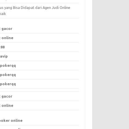
us yang Bisa Didapat dari Agen Judi Online
baik
t gacor
t online
t88
avip
bpokerqq
bpokerqq
bpokerqq
t gacor
t online
poker online