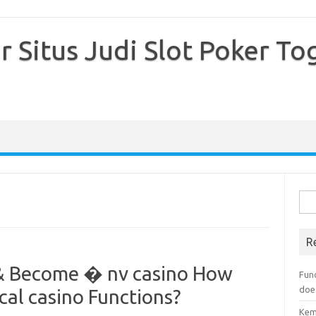
 Situs Judi Slot Poker To
Sea
for:
R
 & Become � nv casino How
Fun
doe
al casino Functions?
Kem