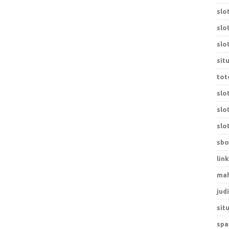
slo
slo
slo
sit
tot
slo
slo
slo
sbo
lin
ma
jud
sit
sp