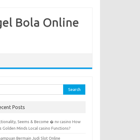
gel Bola Online
rch
ecent Posts
ctionality, Seems & Become � nv casino How
s Golden Minds Local casino Functions?
ampuan Bermain Judi Slot Online