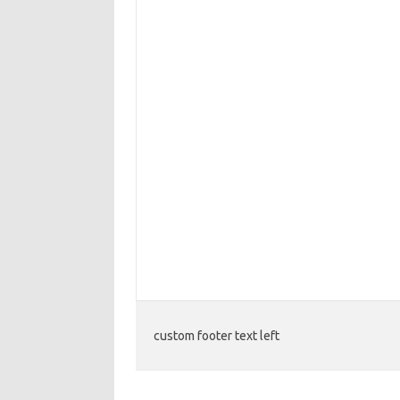
custom footer text left