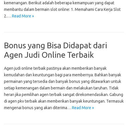
kemenangan. Berikut adalah beberapa kemampuan yang dapat
membantu dalam bermain slot online: 1. Memahami Cara Kerja Slot
2.…
Read More »
Bonus yang Bisa Didapat dari
Agen Judi Online Terbaik
Agen judi online terbaik pastinya akan memberikan banyak
kemudahan dan keuntungan bagi para membernya. Bahkan banyak
permainan yang tersedia dan banyak bonus yang ditawarkan untuk
setiap kemenangan dalam bermain dan melakukan taruhan. Tidak
heran jika pemilihan agen terbaik sangat direkomendasikan. Gabung
di agen pkv terbaik akan memberikan banyak keuntungan. Termasuk
mengenai bonus yang akan diterima…
Read More »