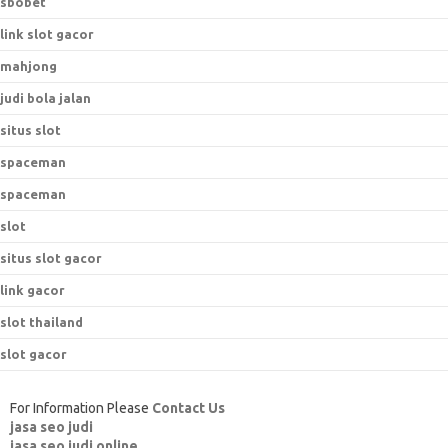
sbobet
link slot gacor
mahjong
judi bola jalan
situs slot
spaceman
spaceman
slot
situs slot gacor
link gacor
slot thailand
slot gacor
For Information Please
Contact Us
jasa seo judi
jasa seo judi online