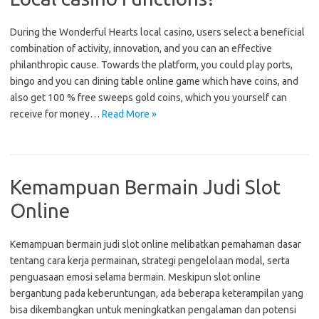
During the Wonderful Hearts local casino, users select a beneficial
combination of activity, innovation, and you can an effective
philanthropic cause. Towards the platform, you could play ports,
bingo and you can dining table online game which have coins, and
also get 100 % free sweeps gold coins, which you yourself can
receive for money…
Read More »
Kemampuan Bermain Judi Slot
Online
Kemampuan bermain judi slot online melibatkan pemahaman dasar
tentang cara kerja permainan, strategi pengelolaan modal, serta
penguasaan emosi selama bermain. Meskipun slot online
bergantung pada keberuntungan, ada beberapa keterampilan yang
bisa dikembangkan untuk meningkatkan pengalaman dan potensi