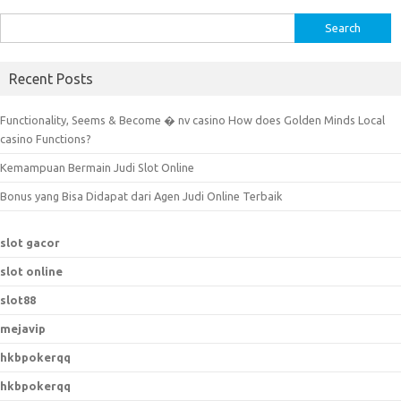
S
e
a
Recent Posts
r
c
Functionality, Seems & Become � nv casino How does Golden Minds Local
h
casino Functions?
f
Kemampuan Bermain Judi Slot Online
o
r
Bonus yang Bisa Didapat dari Agen Judi Online Terbaik
:
slot gacor
slot online
slot88
mejavip
hkbpokerqq
hkbpokerqq