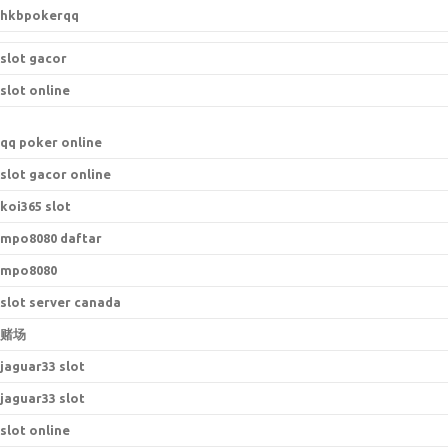
hkbpokerqq
slot gacor
slot online
qq poker online
slot gacor online
koi365 slot
mpo8080 daftar
mpo8080
slot server canada
赌场
jaguar33 slot
jaguar33 slot
slot online