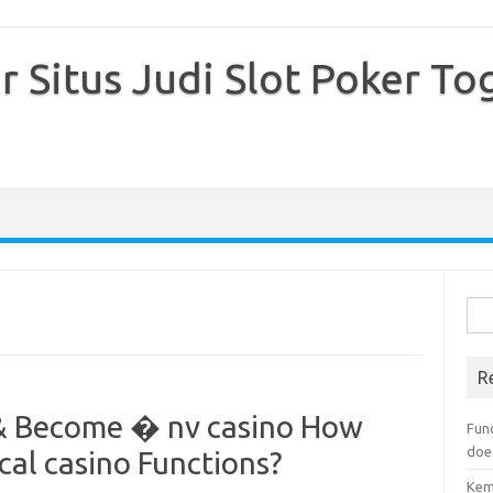
 Situs Judi Slot Poker To
Sea
for:
R
 & Become � nv casino How
Fun
doe
al casino Functions?
Kem