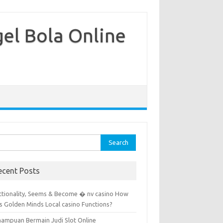
gel Bola Online
rch
ecent Posts
ctionality, Seems & Become � nv casino How
s Golden Minds Local casino Functions?
ampuan Bermain Judi Slot Online