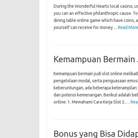
During the Wonderful Hearts local casino, use
you can an effective philanthropic cause. To
dining table online game which have coins, 
yourself can receive for money…
Read More
Kemampuan Bermain J
Kemampuan bermain judi slot online melibat
pengelolaan modal, serta penguasaan emosi
keberuntungan, ada beberapa keterampilan
dan potensi kemenangan. Berikut adalah b
online: 1. Memahami Cara Kerja Slot 2.…
Rea
Bonus yang Bisa Didap