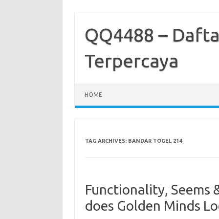
Skip
to
content
QQ4488 – Daftar
Terpercaya
HOME
TAG ARCHIVES:
BANDAR TOGEL 214
Functionality, Seems
does Golden Minds Loc