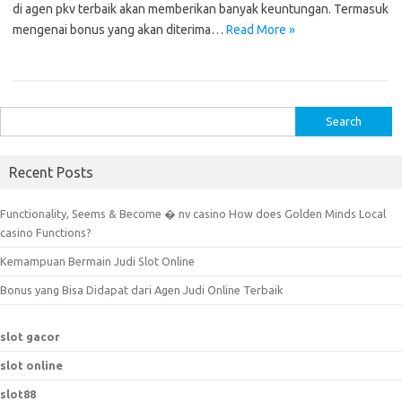
di agen pkv terbaik akan memberikan banyak keuntungan. Termasuk
mengenai bonus yang akan diterima…
Read More »
S
e
a
Recent Posts
r
c
Functionality, Seems & Become � nv casino How does Golden Minds Local
h
casino Functions?
f
Kemampuan Bermain Judi Slot Online
o
r
Bonus yang Bisa Didapat dari Agen Judi Online Terbaik
:
slot gacor
slot online
slot88