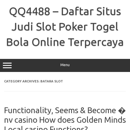
Skip
to
QQ4488 – Daftar Situs
content
Judi Slot Poker Togel
Bola Online Terpercaya
Menu
CATEGORY ARCHIVES:
BATARA SLOT
Functionality, Seems & Become �
nv casino How does Golden Minds
Local casino Functions?